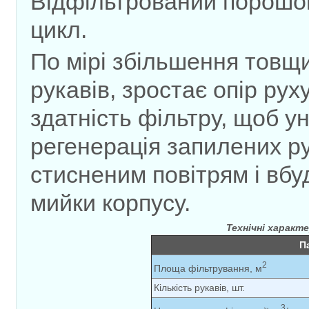
Відфільтрований порошок
цикл.
По мірі збільшення товщ
рукавів, зростає опір рух
здатність фільтру, щоб у
регенерація запилених р
стисненим повітрям і вбу
мийки корпусу.
Технічні характ
П
2
Площа фільтрування, м
Кількість рукавів, шт.
3