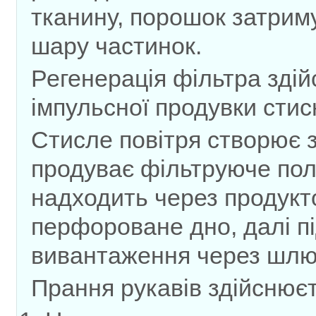
тканину, порошок затрим
шару частинок.
Регенерація фільтра здій
імпульсної продувки стис
Стисле повітря створює з
продуває фільтруюче по
надходить через продукт
перфороване дно, далі пі
вивантаження через шлю
Прання рукавів здійснюєт