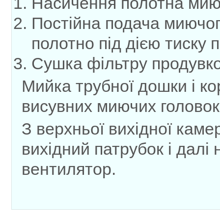
Насичення полотна мию
Постійна подача миючого
полотно під дією тиску п
Сушка фільтру продувко
Мийка трубної дошки і к
висувних миючих головок
З верхньої вихідної каме
вихідний патрубок і далі
вентилятор.