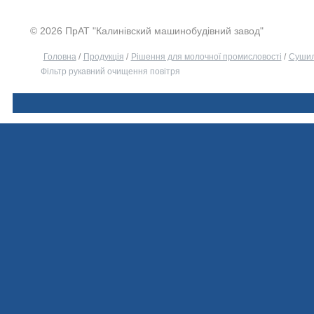
© 2026 ПрАТ "Калинівский машинобудівний завод"
Головна
/
Продукція
/
Рішення для молочної промисловості
/
Сушил
Фільтр рукавний очищення повітря