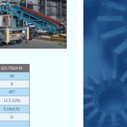
Ш1-ПША-М
50
9
45º
12,5 (125)
0,19±0,01
11