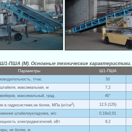
Ш1-ПША (М). Основные технические характеристики.
Параметры
Ш1-ПША
изводительность, т/час
50
 штабеля, максимальная, м
7,2
нвейеров, максимальный, град.
45°
2
12,5 (125)
е в гидросистеме,не более, МПа (кг/см
)
вижения штабелеукладчика, м/с
0,19±0,01
ощность электродвигателей, кВт
9,2
еры, не более, м