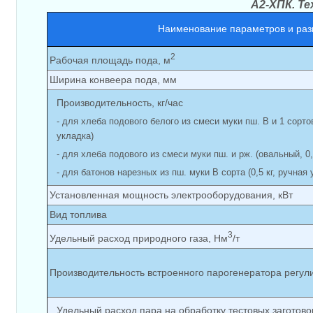
А2-ХПК. Т
Наименование параметров и раз
2
Рабочая площадь пода, м
Ширина конвеера пода, мм
Производительность, кг/час
- для хлеба подового белого из смеси муки пш. В и 1 сортов
укладка)
- для хлеба подового из смеси муки пш. и рж. (овальный, 0
- для батонов нарезных из пш. муки В сорта (0,5 кг, ручная 
Установленная мощность электрооборудования, кВт
Вид топлива
3
Удельный расход природного газа, Нм
/т
Производительность встроенного парогенератора регули
Удельный расход пара на обработку тестовых заготовок,