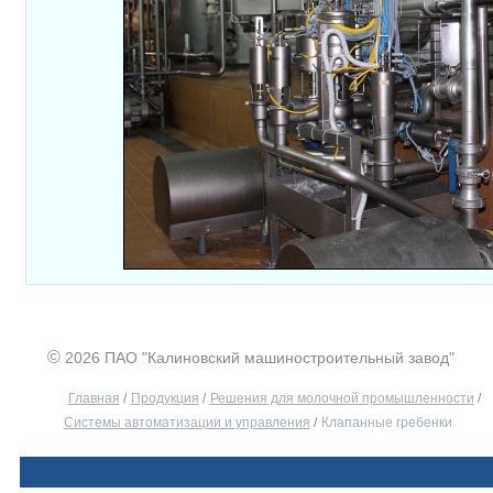
©
2026 ПАО "Калиновский машиностроительный завод"
Главная
/
Продукция
/
Решения для молочной промышленности
/
Системы автоматизации и управления
/
Клапанные гребенки