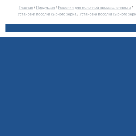
Главная
/
Продукция
/
Решения для молочной промышленности
/
Установки посолки сырного зерна
/
Установка посолки сырного зер