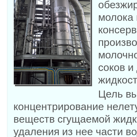
обезжи
молока 
консер
произво
молочно
соков и
жидкост
Цель в
концентрирование нелет
веществ сгущаемой жидк
удаления из нее части в