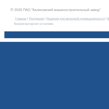
©
2026 ПАО "Калиновский машиностроительный завод"
Главная
/
Продукция
/
Решения для молочной промышленности
/
В
Вакуум-выпарная установка